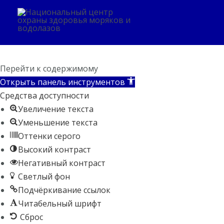
Перейти
Дальневосточный федеральный округ
к
содержимому
©20
Перейти к содержимому
Открыть панель инструментов
Средства доступности
Увеличение текста
Уменьшение текста
Оттенки серого
Высокий контраст
Негативный контраст
Светлый фон
Подчёркивание ссылок
Читабельный шрифт
Сброс