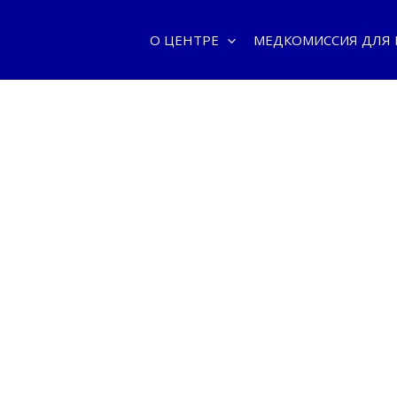
О ЦЕНТРЕ
МЕДКОМИССИЯ ДЛЯ
26. Национальный центр охраны здоровья моряков и водол