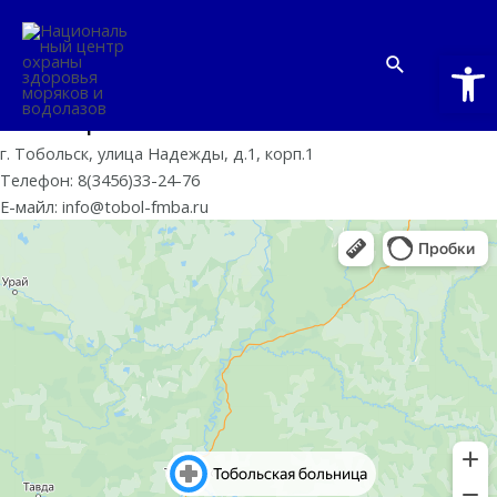
Перейти
к
Откры
Поиск
Тобольская больница, ФГБУЗ
содержимому
Mai
ЗСМЦ ФМБА России
Me
г. Тобольск, улица Надежды, д.1, корп.1
Телефон: 8(3456)33-24-76
E-мaйл: info@tobol-fmba.ru