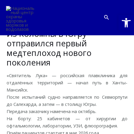
Перейти
к
Откры
Поиск
содержимому
Mai
Из Коломны в Югру
Me
отправился первый
медтеплоход нового
поколения
«Святитель Лука» — российская плавклиника для
отдалённых территорий — начал путь в Ханты-
Мансийск.
После испытаний судно направляется по Севморпути
до Салехарда, а затем — в столицу Югры.
Передача заказчику намечена на октябрь.
На борту: 25 кабинетов — от хирургии до
офтальмологии, лаборатории, УЗИ, флюорография.
Приём пациентов стартует в мае 2026 года.