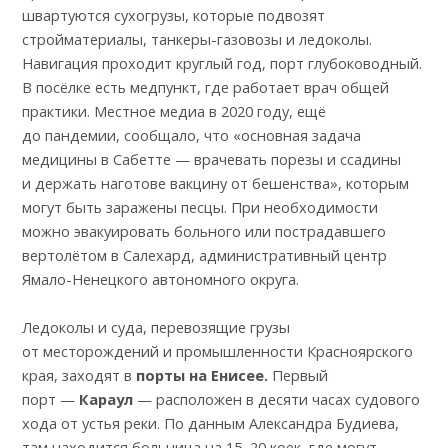
швартуются сухогрузы, которые подвозят
стройматериалы, танкеры-газовозы и ледоколы.
Навигация проходит круглый год, порт глубоководный.
В посёлке есть медпункт, где работает врач общей
практики. Местное медиа в 2020 году, ещё
до пандемии,
сообщало
, что «основная задача
медицины в Сабетте — врачевать порезы и ссадины
и держать наготове вакцину от бешенства», которым
могут быть заражены песцы. При необходимости
можно эвакуировать больного или пострадавшего
вертолётом в Салехард, административный центр
Ямало-Ненецкого автономного округа.
Ледоколы и суда, перевозящие грузы
от месторождений и промышленности Красноярского
края, заходят в
порты на Енисее.
Первый
порт —
Караул
—
расположен
в десяти часах судового
хода от устья реки. По данным Александра Будиева,
там находится больница на 15–20 коек, где могут