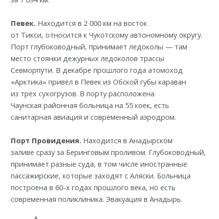
Певек.
Находится в 2 000 км на восток
от Тикси,
относится
к Чукотскому автономному округу.
Порт глубоководный, принимает ледоколы — там
место стоянки дежурных ледоколов трассы
Севморпути. В декабре прошлого года атомоход
«Арктика» привёл в Певек из Обской губы
караван
из трёх сухогрузов
. В порту расположена
Чаунская
районная больница
на 55 коек, есть
санитарная авиация и современный аэродром.
Порт Провидения.
Находится в
Анадырском
заливе
сразу за Беринговым проливом. Глубоководный,
принимает разные суда, в том числе иностранные
пассажирские, которые заходят с Аляски. Больница
построена в 60-х годах прошлого века, но есть
современная поликлиника. Эвакуация в Анадырь.