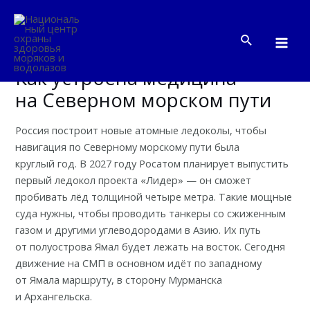
Перейти
к
Поиск
содержимому
Mai
Как устроена медицина
Me
на Северном морском пути
Россия построит новые атомные ледоколы, чтобы
навигация по Северному морскому пути была
круглый год. В 2027 году
Росатом планирует
выпустить
первый ледокол проекта «Лидер» — он сможет
пробивать лёд толщиной четыре метра. Такие мощные
суда нужны, чтобы проводить танкеры со сжиженным
газом и другими углеводородами в Азию. Их путь
от полуострова Ямал будет лежать на восток. Сегодня
движение на СМП в основном идёт по западному
от Ямала маршруту, в сторону Мурманска
и Архангельска.